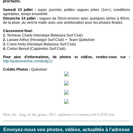
prochains.
Samedi 23 juillet :
super journée, petites vagues jolies (1m+), conditions
agréables, temps ensoleillé.
Dimanche 24 juillet :
vagues de 50cm environ avec quelques séries à 80cm,
de la pluie, du vent le matin avec une amélioration pour les phases finales.
Classement final:
1.
Termeau Charly (Hendaye Bidassoa Surf Club)
2.
Lassee Arthur (Hossegor Surf Club) + Team Quiksilver
3.
Criere Andy (Hendaye Bidassoa Surf Club)
4.
Creton Benoit (Capbreton Surf Club)
Pour plus d'informations, de photos et vidéos, rendez-vous sur :
http://quiksilverlive.com/kotg11/
Crédits Photos :
Quiksilver
Mots clés :
king
,
of
,
the
,
groms
,
2011
,
capbreton
| Ce contenu a été lu 8762 fois.
Envoyez-nous vos photos, vidéos, actualités à l'adresse