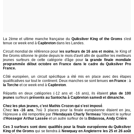
La 2ème et ultime manche française du
Quiksilver King of the Groms
s'est
tenue ce week end à
Capbreton
dans les Landes.
Circuit mondial de référence pour l
es surfeurs de 16 ans et moins
, le King of
the Groms sillonne le globe depuis le mois d'avril afin de qualifier les meilleurs
jeunes surfeurs de cette catégorie d'âge pour
la grande finale mondiale
programmée début octobre en France dans le cadre du Quiksilver Pro
France.
Côté européen, un circuit spécifique a été mis en place avec des étapes
qualificatives sur tout le continent. Deux manches se sont tenues
en France
: à
la Torche
et ce week end à
Capbreton
.
Répartis en deux catégories (-12 ans et -16 ans), ils étaient
plus de 100
jeunes
surfeurs
présents au Santocha à Capbreton samedi et dimanche.
Chez les plus jeunes, c'est Mathis Crozon qui s'est imposé
.
Chez
les -16 ans
, ?où 3 places pour la finale européenne étaient en jeu,
l'épreuve a été remportée par
l'Hendayais Charly Termeau
?devant le surfeur
d'
Hossegor Arthur Lassée
et un autre surfeur de la
Bidassoa, Andy Crière
.
Ces
3 surfeurs sont donc qualifiés pour la finale européenne du Quiksilver
King of the Groms
qui se tiendra à
Newquay en Angleterre les 25 et 26 août