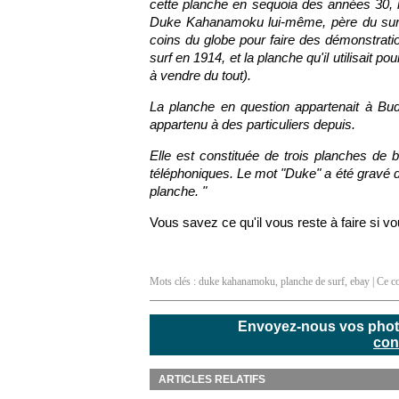
cette planche en sequoia des années 30, 
Duke Kahanamoku lui-même, père du surf. Il
coins du globe pour faire des démonstratio
surf en 1914, et la planche qu'il utilisait 
à vendre du tout).
La planche en question appartenait à Bu
appartenu à des particuliers depuis.
Elle est constituée de trois planches de b
téléphoniques. Le mot "Duke" a été gravé d
planche. "
Vous savez ce qu'il vous reste à faire si vo
Mots clés :
duke kahanamoku
,
planche de surf
,
ebay
| Ce co
Envoyez-nous vos photos
con
ARTICLES RELATIFS