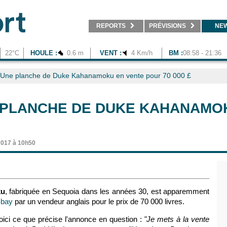
REPORTS
PRÉVISIONS
NE
22°C
HOULE :
0.6 m
VENT :
4 Km/h
BM :
08:58 - 21:36
Une planche de Duke Kahanamoku en vente pour 70 000 £
 PLANCHE DE DUKE KAHANAMO
2017 à 10h50
ku
, fabriquée en Sequoia dans les années 30, est apparemment
-bay
par un vendeur anglais pour le prix de 70 000 livres.
oici ce que précise l'annonce en question :
"Je mets à la vente