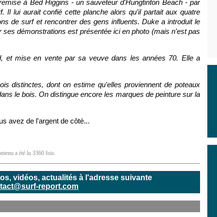
remise à Bed Higgins - un sauveteur d'Hungtinton Beach - par
 lui aurait confié cette planche alors qu'il partait aux quatre
ns de surf et rencontrer des gens influents. Duke a introduit le
pour ses démonstrations est présentée ici en photo (mais n'est pas
d, et mise en vente par sa veuve dans les années 70. Elle a
ois distinctes, dont on estime qu'elles proviennent de poteaux
ans le bois. On distingue encore les marques de peinture sur la
us avez de l'argent de côté...
ntenu a été lu 3360 fois.
, vidéos, actualités à l'adresse suivante
tact@surf-report.com