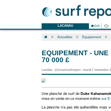
LACANAU
Actualités
Equipement
EQUIPEMENT
-
UNE
70 000 £
Laetitia
-
@oceansurfreport
-
mardi 7 novembre 
Une planche de surf de
Duke Kahanamo
mise en vente en ce moment-même
sur E
La planche n'a pas été authentifiée mais v