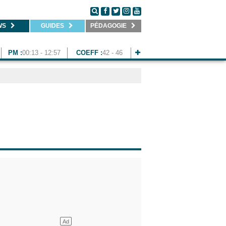
WS
GUIDES
PÉDAGOGIE
PM :
00:13 - 12:57
COEFF :
42 - 46