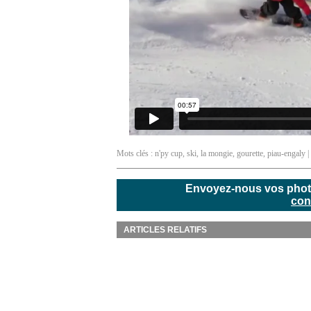
Mots clés :
n'py cup
,
ski
,
la mongie
,
gourette
,
piau-engaly
|
Envoyez-nous vos photos
con
ARTICLES RELATIFS