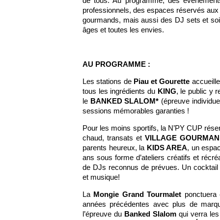
de tous. Au programme, des événements
professionnels, des espaces réservés aux e
gourmands, mais aussi des DJ sets et soir
âges et toutes les envies.
AU PROGRAMME :
Les stations de
Piau et Gourette
accueille
tous les ingrédients du
KING
, le public y 
le
BANKED SLALOM*
(épreuve individuel
sessions mémorables garanties !
Pour les moins sportifs, la N’PY CUP rés
chaud, transats et
VILLAGE GOURMAN
parents heureux, la
KIDS AREA
, un espac
ans sous forme d’ateliers créatifs et récré
de DJs reconnus de prévues. Un cocktail 
et musique!
La
Mongie Grand Tourmalet
ponctuera 
années précédentes avec plus de marques
l’épreuve du
Banked Slalom
qui verra les