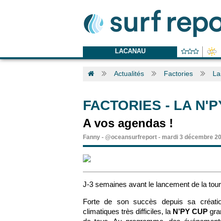
LACANAU
Actualités
Factories
La
FACTORIES
-
LA N'
A vos agendas !
Fanny
-
@oceansurfreport
-
mardi 3 décembre 20
J-3 semaines avant le lancement de la tour
Forte de son succès depuis sa créatio
climatiques très difficiles, la
N’PY CUP
gran