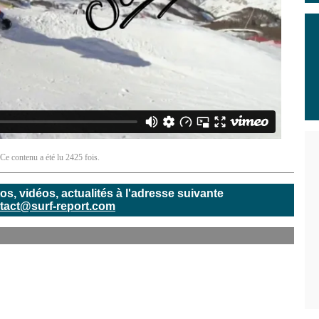
 Ce contenu a été lu 2425 fois.
, vidéos, actualités à l'adresse suivante
tact@surf-report.com