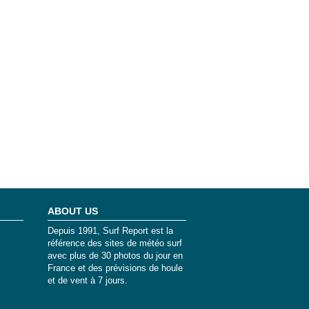
ABOUT US
Depuis 1991, Surf Report est la
référence des sites de météo surf
avec plus de 30 photos du jour en
France et des prévisions de houle
et de vent à 7 jours.