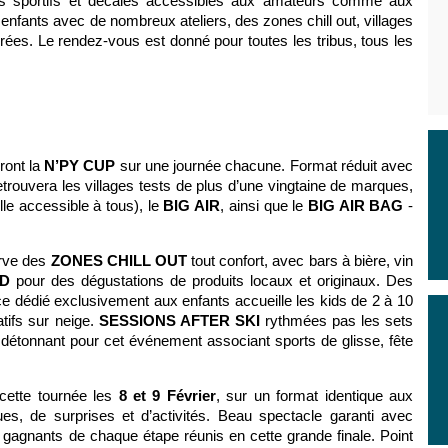
 sportifs et décalés accessibles aux amateurs comme aux
nfants avec de nombreux ateliers, des zones chill out, villages
ées. Le rendez-vous est donné pour toutes les tribus, tous les
ront la
N’PY CUP
sur une journée chacune. Format réduit avec
retrouvera les villages tests de plus d’une vingtaine de marques,
le accessible à tous), le
BIG AIR
, ainsi que le
BIG AIR BAG
-
erve des
ZONES CHILL OUT
tout confort, avec bars à bière, vin
D
pour des dégustations de produits locaux et originaux. Des
e dédié exclusivement aux enfants accueille les kids de 2 à 10
atifs sur neige.
SESSIONS AFTER SKI
rythmées pas les sets
détonnant pour cet événement associant sports de glisse, fête
cette tournée les
8 et 9 Février
, sur un format identique aux
, de surprises et d’activités. Beau spectacle garanti avec
 gagnants de chaque étape réunis en cette grande finale. Point