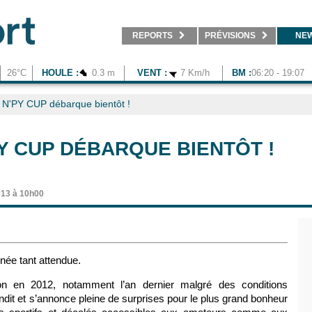
REPORTS
PRÉVISIONS
NE
26°C
HOULE :
0.3 m
VENT :
7 Km/h
BM :
06:20 - 19:07
 N'PY CUP débarque bientôt !
PY CUP DÉBARQUE BIENTÔT !
13 à 10h00
née tant attendue.
n en 2012, notamment l’an dernier malgré des conditions
dit et s’annonce pleine de surprises pour le plus grand bonheur