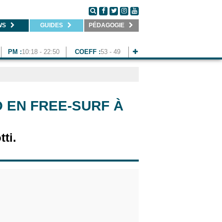
WS
GUIDES
PÉDAGOGIE
PM :
10:18 - 22:50
COEFF :
53 - 49
O EN FREE-SURF À
ti.