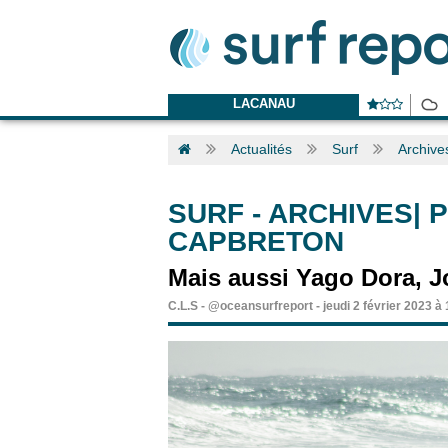
LACANAU
Actualités
Surf
Archives
SURF
-
ARCHIVES| P
CAPBRETON
Mais aussi Yago Dora, J
C.L.S
-
@oceansurfreport
-
jeudi 2 février 2023 à