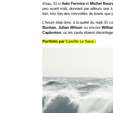
d'eau. Et si
Italo Ferreira
et
Michel Bour
peu avant midi, donnant par ailleurs une l
loin, très loin des merveilles de bowls que 
L'heure était donc à la quête du repli. Et c
Buchan
,
Julian Wilson
ou encore
Willia
Capbreton
, où les spots étaient davantag
Portfolio par
Camille Le Saux
: