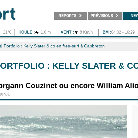
REPORTS
PRÉVISIONS
NE
21°C
HOULE :
1.0 m
VENT :
8 Km/h
BM :
04:02 - 16:29
| Portfolio : Kelly Slater & co en free-surf à Capbreton
ORTFOLIO : KELLY SLATER & C
organn Couzinet ou encore William Aliot
 10h01