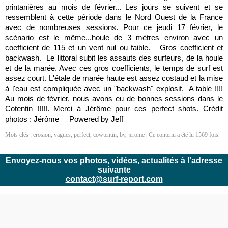
printanières au mois de février... Les jours se suivent et se
ressemblent à cette période dans le Nord Ouest de la France
avec de nombreuses sessions. Pour ce jeudi 17 février, le
scénario est le même...houle de 3 mètres environ avec un
coefficient de 115 et un vent nul ou faible. Gros coefficient et
backwash. Le littoral subit les assauts des surfeurs, de la houle
et de la marée. Avec ces gros coefficients, le temps de surf est
assez court. L'étale de marée haute est assez costaud et la mise
à l'eau est compliquée avec un "backwash" explosif. A table !!!!
Au mois de février, nous avons eu de bonnes sessions dans le
Cotentin !!!!!. Merci à Jérôme pour ces perfect shots. Crédit
photos : Jérôme Powered by Jeff
Mots clés :
erosion
,
vagues
,
perfect
,
cowtentin
,
by
,
jerome
| Ce contenu a été lu 1569 fois.
Envoyez-nous vos photos, vidéos, actualités à l'adresse
suivante
contact@surf-report.com