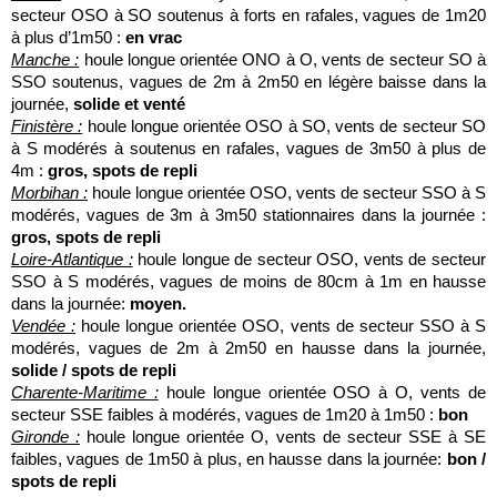
secteur OSO à SO soutenus à forts en rafales, vagues de 1m20
à plus d’1m50 :
en vrac
Manche :
houle longue orientée ONO à O, vents de secteur SO à
SSO soutenus, vagues de 2m à 2m50 en légère baisse dans la
journée,
solide et venté
Finistère :
houle longue orientée OSO à SO, vents de secteur SO
à S modérés à soutenus en rafales, vagues de 3m50 à plus de
4m :
gros, spots de repli
Morbihan :
houle longue orientée OSO, vents de secteur SSO à S
modérés, vagues de 3m à 3m50 stationnaires dans la journée :
gros, spots de repli
Loire-Atlantique :
houle longue de secteur OSO, vents de secteur
SSO à S modérés, vagues de moins de 80cm à 1m en hausse
dans la journée:
moyen.
Vendée :
houle longue orientée OSO, vents de secteur SSO à S
modérés, vagues de 2m à 2m50 en hausse dans la journée,
solide / spots de repli
Charente-Maritime :
houle longue orientée OSO à O, vents de
secteur SSE faibles à modérés, vagues de 1m20 à 1m50 :
bon
Gironde :
houle longue orientée O, vents de secteur SSE à SE
faibles, vagues de 1m50 à plus, en hausse dans la journée:
bon /
spots de repli