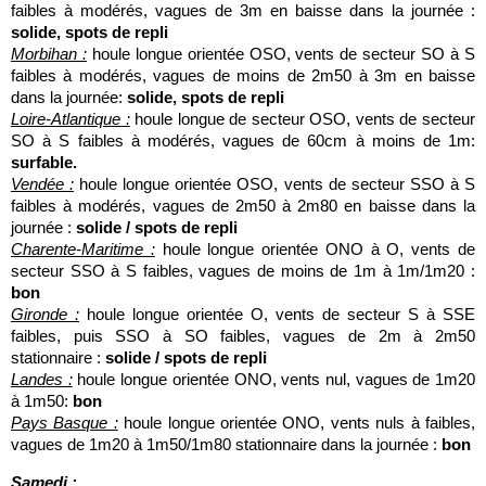
faibles à modérés, vagues de 3m en baisse dans la journée :
solide, spots de repli
Morbihan :
houle longue orientée OSO, vents de secteur SO à S
faibles à modérés, vagues de moins de 2m50 à 3m en baisse
dans la journée:
solide, spots de repli
Loire-Atlantique :
houle longue de secteur OSO, vents de secteur
SO à S faibles à modérés, vagues de 60cm à moins de 1m:
surfable.
Vendée :
houle longue orientée OSO, vents de secteur SSO à S
faibles à modérés, vagues de 2m50 à 2m80 en baisse dans la
journée :
solide / spots de repli
Charente-Maritime :
houle longue orientée ONO à O, vents de
secteur SSO à S faibles, vagues de moins de 1m à 1m/1m20 :
bon
Gironde :
houle longue orientée O, vents de secteur S à SSE
faibles, puis SSO à SO faibles, vagues de 2m à 2m50
stationnaire :
solide / spots de repli
Landes :
houle longue orientée ONO, vents nul, vagues de 1m20
à 1m50:
bon
Pays Basque :
houle longue orientée ONO, vents nuls à faibles,
vagues de 1m20 à 1m50/1m80 stationnaire dans la journée :
bon
Samedi :