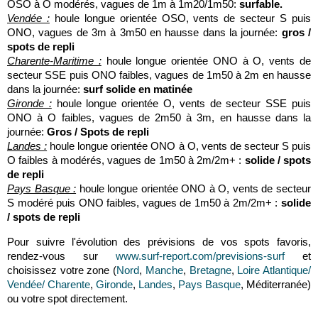
OSO à O modérés, vagues de 1m à 1m20/1m50:
surfable.
Vendée :
houle longue orientée OSO, vents de secteur S puis
ONO, vagues de 3m à 3m50 en hausse dans la journée:
gros /
spots de repli
Charente-Maritime :
houle longue orientée ONO à O, vents de
secteur SSE puis ONO faibles, vagues de 1m50 à 2m en hausse
dans la journée:
surf solide en matinée
Gironde :
houle longue orientée O, vents de secteur SSE puis
ONO à O faibles, vagues de 2m50 à 3m, en hausse dans la
journée:
Gros / Spots de repli
Landes :
houle longue orientée ONO à O, vents de secteur S puis
O faibles à modérés, vagues de 1m50 à 2m/2m+ :
solide / spots
de repli
Pays Basque :
houle longue orientée ONO à O, vents de secteur
S modéré puis ONO faibles, vagues de 1m50 à 2m/2m+ :
solide
/ spots de repli
Pour suivre l'évolution des prévisions de vos spots favoris,
rendez-vous sur
www.surf-report.com/previsions-surf
et
choisissez votre zone (
Nord
,
Manche
,
Bretagne
,
Loire Atlantique/
Vendée/ Charente
,
Gironde
,
Landes
,
Pays Basque
, Méditerranée)
ou votre spot directement.