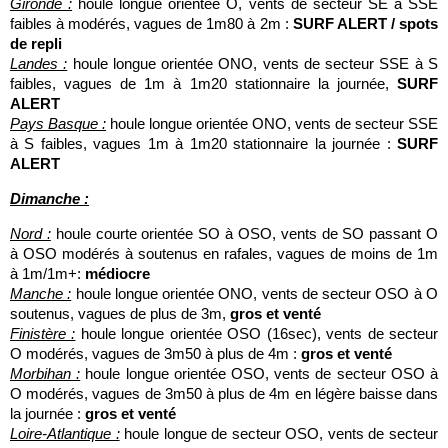
Gironde :
houle longue orientée O, vents de secteur SE à SSE
faibles à modérés, vagues de 1m80 à 2m :
SURF ALERT / spots
de repli
Landes :
houle longue orientée ONO, vents de secteur SSE à S
faibles, vagues de 1m à 1m20 stationnaire la journée,
SURF
ALERT
Pays Basque :
houle longue orientée ONO, vents de secteur SSE
à S faibles, vagues 1m à 1m20 stationnaire la journée :
SURF
ALERT
Dimanche :
Nord :
houle courte orientée SO à OSO, vents de SO passant O
à OSO modérés à soutenus en rafales, vagues de moins de 1m
à 1m/1m+:
médiocre
Manche :
houle longue orientée ONO, vents de secteur OSO à O
soutenus, vagues de plus de 3m,
gros et venté
Finistère :
houle longue orientée OSO (16sec), vents de secteur
O modérés, vagues de 3m50 à plus de 4m :
gros et venté
Morbihan :
houle longue orientée OSO, vents de secteur OSO à
O modérés, vagues de 3m50 à plus de 4m en légère baisse dans
la journée :
gros et venté
Loire-Atlantique :
houle longue de secteur OSO, vents de secteur