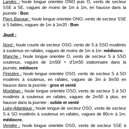
Landes :
houle longue orientée ONO puis O, vents de secteur
SSE à SE, vagues de moins de 1m à 1m, en hausse dans la
journée :
Bon
Pays Basque :
houle longue orientée ONO, vents de secteur SSE
à S faibles, vagues de 1m à 1m20 :
Bon
Jeudi :
Nord :
houle courte de secteur OSO, vents de S à SSO modérés
à soutenus en rafales, vagues de moins de 1m à 1m:
médiocre.
Manche :
houle longue orientée O, vents de secteur S à SSO
soutenus, vagues de 1m50/ + d’1m50 stationnaire dans la
journée,
médiocre
Finistère :
houle longue orientée OSO, vents de secteur S à SO
modérés à soutenus, en rafales, vagues de 3m à 3m50 en
hausse dans la journée :
gros et venté
Morbihan :
houle longue orientée OSO, vents de secteur S à SO
modérés à soutenus en rafales, vagues de 2m50 à plus, en
hausse dans la journée :
solide et venté
Loire-Atlantique :
houle longue de secteur OSO, vents de secteur
S à SO modérés à soutenus en rafales, vagues de 80cm à 1m:
médiocre.
Vendée :
houle longue orientée OSO, vents de secteur SSE à