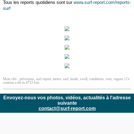
Tous les reports quotidiens sont sur
www.surf-report.com/reports-
surf
Mots clés :
prévisions
,
surf report
,
meteo
,
surf
,
houle
,
swell
,
conditions
,
vent
,
vagues
| Ce
contenu a été lu 4753 fois.
Envoyez-nous vos photos, vidéos, actualités à l'adresse
suivante
contact@surf-report.com