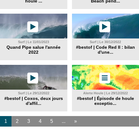
houle ...
Beach pend...
Surf | Le 11/01/2023
Surf | Le 30/12/2022
Quand Pipe salue l'année
#bestof | Code Red II : bilan
2022
d'une...
Surf | Le 29/12/2022
Alerte Houle | Le 29/12/2022
#bestof | Coxos, deux jours
#bestof | Épisode de houle
d'affil...
exceptio...
1
2
3
4
5
...
»