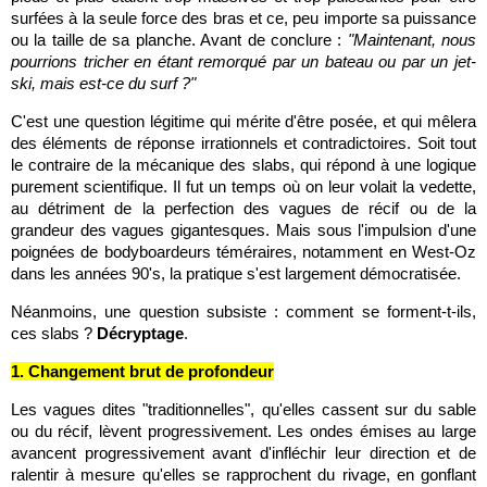
surfées à la seule force des bras et ce, peu importe sa puissance
ou la taille de sa planche. Avant de conclure :
"Maintenant, nous
pourrions tricher en étant remorqué par un bateau ou par un jet-
ski, mais est-ce du surf ?"
C'est une question légitime qui mérite d'être posée, et qui mêlera
des éléments de réponse irrationnels et contradictoires. Soit tout
le contraire de la mécanique des slabs, qui répond à une logique
purement scientifique. Il fut un temps où on leur volait la vedette,
au détriment de la perfection des vagues de récif ou de la
grandeur des vagues gigantesques. Mais sous l'impulsion d'une
poignées de bodyboardeurs téméraires, notamment en West-Oz
dans les années 90's, la pratique s'est largement démocratisée.
Néanmoins, une question subsiste : comment se forment-t-ils,
ces slabs ?
Décryptage
.
1. Changement brut de profondeur
Les vagues dites "traditionnelles", qu'elles cassent sur du sable
ou du récif, lèvent progressivement. Les ondes émises au large
avancent progressivement avant d'infléchir leur direction et de
ralentir à mesure qu'elles se rapprochent du rivage, en gonflant