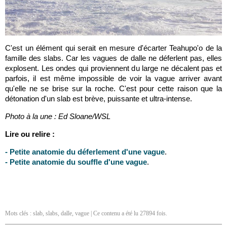
C'est un élément qui serait en mesure d'écarter Teahupo'o de la
famille des slabs. Car les vagues de dalle ne déferlent pas, elles
explosent. Les ondes qui proviennent du large ne décalent pas et
parfois, il est même impossible de voir la vague arriver avant
qu'elle ne se brise sur la roche. C'est pour cette raison que la
détonation d'un slab est brève, puissante et ultra-intense.
Photo à la une : Ed Sloane/WSL
Lire ou relire :
- Petite anatomie du déferlement d'une vague
.
- Petite anatomie du souffle d'une vague
.
Mots clés :
slab
,
slabs
,
dalle
,
vague
| Ce contenu a été lu 27894 fois.