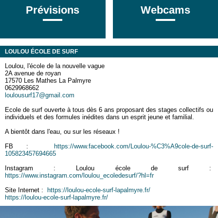
Prévisions
Webcams
LOULOU ÉCOLE DE SURF
Loulou, l'école de la nouvelle vague
2A avenue de royan
17570 Les Mathes La Palmyre
0629968662
loulousurf17@gmail.com
Ecole de surf ouverte à tous dès 6 ans proposant des stages collectifs ou
individuels et des formules inédites dans un esprit jeune et familial.
A bientôt dans l'eau, ou sur les réseaux !
FB :
https://www.facebook.com/Loulou-%C3%A9cole-de-surf-
105823457694665
Instagram : Loulou école de surf :
https://www.instagram.com/loulou_ecoledesurf/?hl=fr
Site Internet :
https://loulou-ecole-surf-lapalmyre.fr/
https://loulou-ecole-surf-lapalmyre.fr/