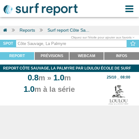
Reports
Surf report Côte Sa...
Cliquez sur l'étoile pour ajouter aux favoris
SPOT
REPORT
PRÉVISIONS
WEBCAM
INFOS
REPORT CÔTE SAUVAGE, LA PALMYRE PAR LOULOU ÉCOLE DE SURF
0.8
1.0
m »
m
25/10 _ 08:00
1.0
m à la série