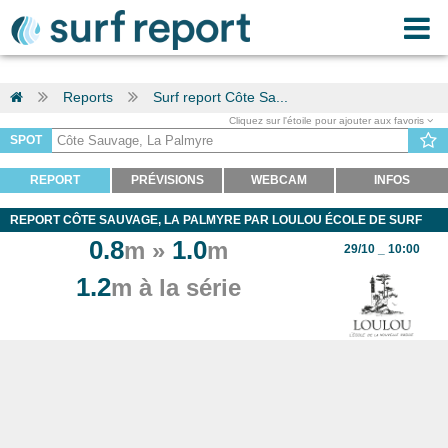
Reports
Surf report Côte Sa...
Cliquez sur l'étoile pour ajouter aux favoris
SPOT
REPORT
PRÉVISIONS
WEBCAM
INFOS
REPORT CÔTE SAUVAGE, LA PALMYRE PAR LOULOU ÉCOLE DE SURF
0.8
1.0
m »
m
29/10 _ 10:00
1.2
m à la série