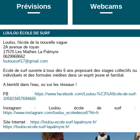
Prévisions
Webcams
LOULOU ÉCOLE DE SURF
Loulou, l'école de la nouvelle vague
2A avenue de royan
17570 Les Mathes La Palmyre
0629968662
loulousurf17@gmail.com
Ecole de surf ouverte à tous dès 6 ans proposant des stages collectifs ou
individuels et des formules inédites dans un esprit jeune et familial.
A bientôt dans l'eau, ou sur les réseaux !
FB :
https://www.facebook.com/Loulou-%C3%A9cole-de-surf-
105823457694665
Instagram : Loulou école de surf :
https://www.instagram.com/loulou_ecoledesurf/?hl=fr
Site Internet :
https://loulou-ecole-surf-lapalmyre.fr/
https://loulou-ecole-surf-lapalmyre.fr/