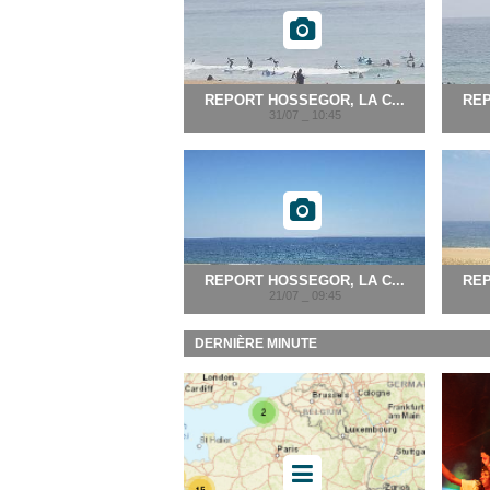
REPORT HOSSEGOR, LA C...
REP
31/07 _ 10:45
REPORT HOSSEGOR, LA C...
REP
21/07 _ 09:45
DERNIÈRE MINUTE