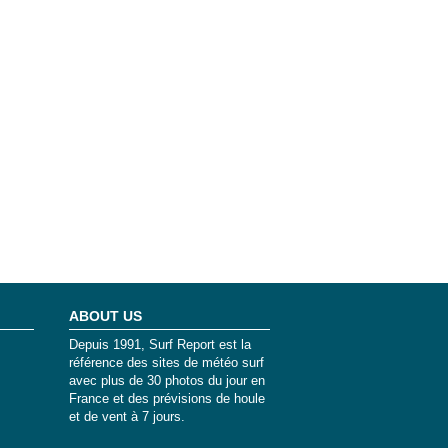
ABOUT US
Depuis 1991, Surf Report est la
référence des sites de météo surf
avec plus de 30 photos du jour en
France et des prévisions de houle
et de vent à 7 jours.