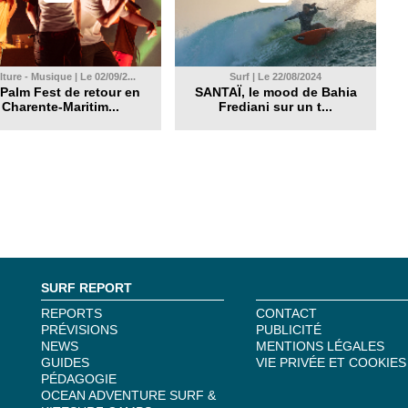
ture - Musique | Le 02/09/2...
Surf | Le 22/08/2024
Palm Fest de retour en
SANTAÏ, le mood de Bahia
Charente-Maritim...
Frediani sur un t...
SURF REPORT
REPORTS
CONTACT
PRÉVISIONS
PUBLICITÉ
NEWS
MENTIONS LÉGALES
GUIDES
VIE PRIVÉE ET COOKIES
PÉDAGOGIE
OCEAN ADVENTURE SURF &