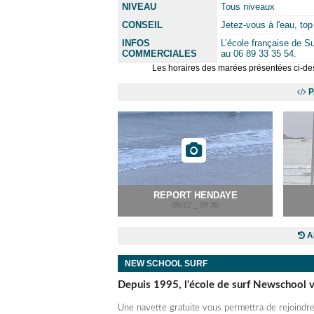
NIVEAU
Tous niveaux
CONSEIL
Jetez-vous à l'eau, top 
INFOS
L’école française de S
COMMERCIALES
au 06 89 33 35 54.
Les horaires des marées présentées ci-des
P
REPORT HENDAYE
05/12 _ 08:30
A
NEW SCHOOL SURF
Depuis 1995, l'école de surf Newschool v
Une navette gratuite vous permettra de rejoindr