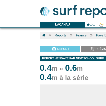
LACANAU
Reports
France
Pays 
REPORT
PRÉVIS
REPORT HENDAYE PAR NEW SCHOOL SURF
0.4
0.6
m »
m
0.4
m à la série