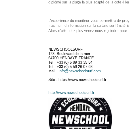
diplômé sur la plage la plus adapté de la cote (
L'experience du moniteur vous permettra de prog
maximum d'information sur la culture surf (matériel
Alors n'attendez plus venez nous rejoindre pour 
NEWSCHOOLSURF
123, Boulevard de la mer
64700 HENDAYE FRANCE
Tel : +33 (0) 6 89 33 35 54
Tel : +33 (0) 5 59 26 07 93
Mail :
info@newschoolsurf.com
Site : https://www.newschoolsurf.fr
http://www.newschoolsurf.fr