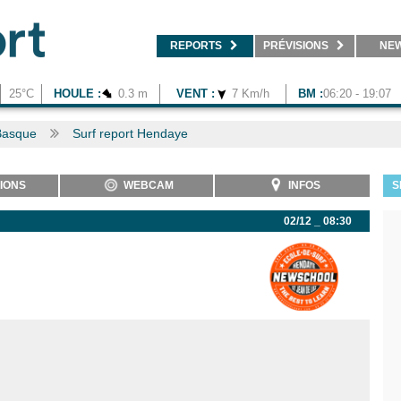
REPORTS
PRÉVISIONS
NE
25°C
HOULE :
0.3 m
VENT :
7 Km/h
BM :
06:20 - 19:07
Basque
Surf report Hendaye
IONS
WEBCAM
INFOS
S
02/12 _ 08:30