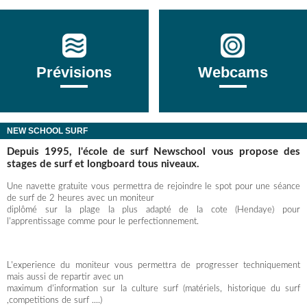
Prévisions
Webcams
NEW SCHOOL SURF
Depuis 1995, l'école de surf Newschool vous propose des
stages de surf et longboard tous niveaux.
Une navette gratuite vous permettra de rejoindre le spot pour une séance
de surf de 2 heures avec un moniteur
diplômé sur la plage la plus adapté de la cote (Hendaye) pour
l'apprentissage comme pour le perfectionnement.
L'experience du moniteur vous permettra de progresser techniquement
mais aussi de repartir avec un
maximum d'information sur la culture surf (matériels, historique du surf
,competitions de surf ....)