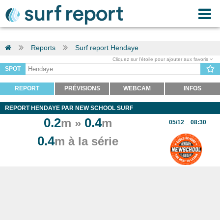
Reports
Surf report Hendaye
Cliquez sur l'étoile pour ajouter aux favoris
SPOT
REPORT
PRÉVISIONS
WEBCAM
INFOS
REPORT HENDAYE PAR NEW SCHOOL SURF
0.2
0.4
m »
m
05/12 _ 08:30
0.4
m à la série