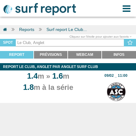
Reports
Surf report Le Club...
Cliquez sur l'étoile pour ajouter aux favoris
SPOT
REPORT
PRÉVISIONS
WEBCAM
INFOS
REPORT LE CLUB, ANGLET PAR ANGLET SURF CLUB
1.4
1.6
m »
m
09/02 _ 11:00
1.8
m à la série