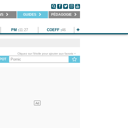
WS
GUIDES
PÉDAGOGIE
PM :
11:27
COEFF :
46
Cliquez sur l'étoile pour ajouter aux favoris
POT