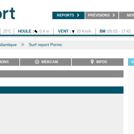
REPORTS
PRÉVISIONS
NE
25°C
HOULE :
0.4 m
VENT :
20 Km/h
BM :
05:03 - 17:41
Atlantique
Surf report Pornic
IONS
WEBCAM
INFOS
S