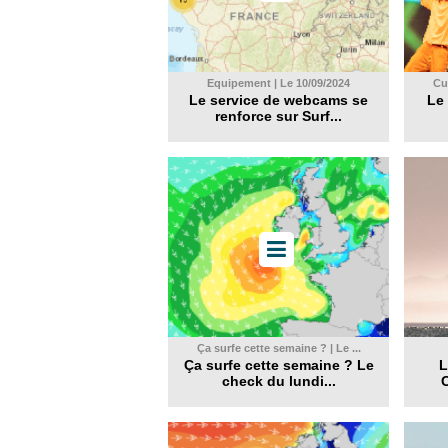
Equipement | Le 10/09/2024
Cul
Le service de webcams se
Le 
renforce sur Surf...
Ça surfe cette semaine ? | Le ...
Ça surfe cette semaine ? Le
L
check du lundi...
C