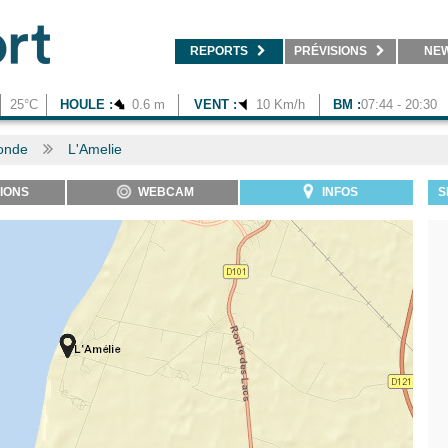
REPORTS
PRÉVISIONS
NE
25°C
HOULE :
0.6 m
VENT :
10 Km/h
BM :
07:44 - 20:30
onde
L'Amelie
IONS
WEBCAM
INFOS
S