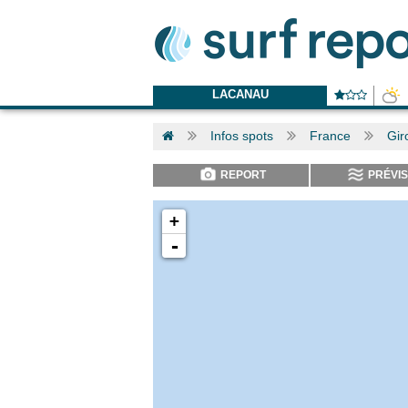
LACANAU
Infos spots
France
Gir
REPORT
PRÉVIS
+
-