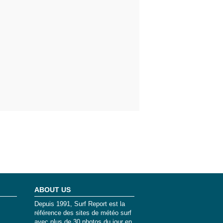
ABOUT US
Depuis 1991, Surf Report est la
référence des sites de météo surf
avec plus de 30 photos du jour en