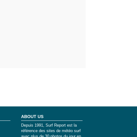
ABOUT US
Depuis 1991, Surf Report est la
référence des sites de météo surf
avec plus de 30 photos du jour en