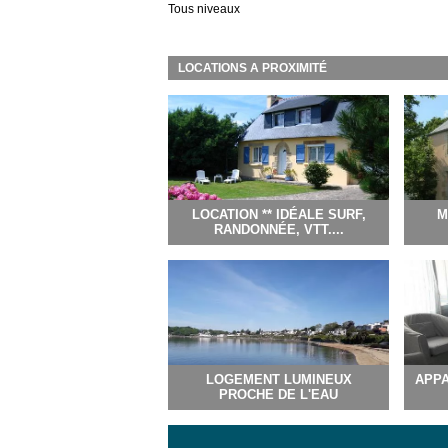
Tous niveaux
LOCATIONS A PROXIMITÉ
LOCATION ** IDÉALE SURF,
M
RANDONNÉE, VTT....
LOGEMENT LUMINEUX
APPA
PROCHE DE L'EAU