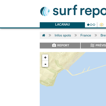
LACANAU
Infos spots
France
Bre
REPORT
PRÉVIS
+
-