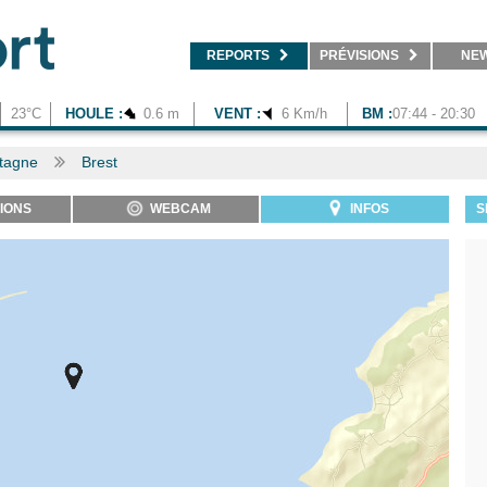
REPORTS
PRÉVISIONS
NE
23°C
HOULE :
0.6 m
VENT :
6 Km/h
BM :
07:44 - 20:30
tagne
Brest
IONS
WEBCAM
INFOS
S