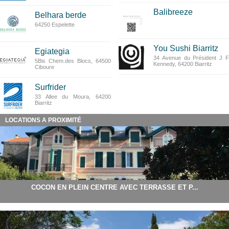
Balibreeze
Belhara berde
64250 Espelette
You Sushi Biarritz
Egiategia
34 Avenue du Président J F
5Bis Chem.des Blocs, 64500
Kennedy, 64200 Biarritz
Ciboure
Surfrider
33 Allee du Moura, 64200
Biarritz
LOCATIONS A PROXIMITÉ
COCON EN PLEIN CENTRE AVEC TERRASSE ET P...