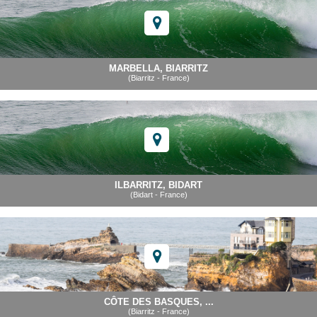
MARBELLA, BIARRITZ
(Biarritz - France)
ILBARRITZ, BIDART
(Bidart - France)
CÔTE DES BASQUES, ...
(Biarritz - France)