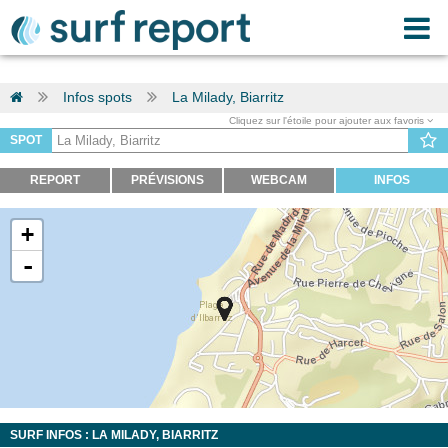
Infos spots
La Milady, Biarritz
Cliquez sur l'étoile pour ajouter aux favoris
SPOT
REPORT
PRÉVISIONS
WEBCAM
INFOS
+
-
SURF INFOS : LA MILADY, BIARRITZ