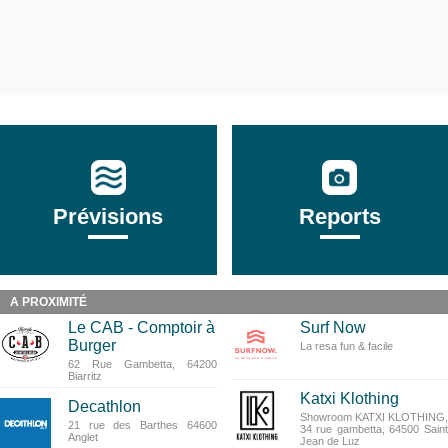
Prévisions
Reports
A PROXIMITÉ
Le CAB - Comptoir à
Surf Now
Burger
La resa fun & facile
62 Rue Gambetta, 64200
Biarritz
Katxi Klothing
Decathlon
Showroom KATXI KLOTHING,
21 rue des Barthes 64600
34 rue gambetta, 64500 Saint
Anglet
Jean de Luz