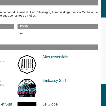
é le pont du Canal du Lac d'Hossegor, il faut se diriger vers la Centrale. La
uelques centaines de mètres.
FOND
Sand
After essentials
eton
s
Embassy Surf
TOSSE
 et Surf
Le Globe