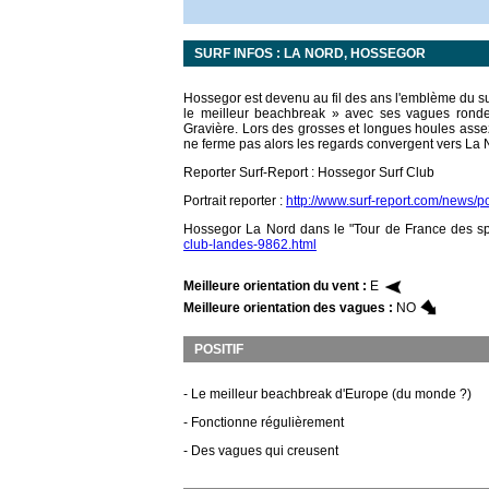
SURF INFOS : LA NORD, HOSSEGOR
Hossegor est devenu au fil des ans l'emblème du s
le meilleur beachbreak » avec ses vagues ronde
Gravière. Lors des grosses et longues houles assez
ne ferme pas alors les regards convergent vers La 
Reporter Surf-Report : Hossegor Surf Club
Portrait reporter :
http://www.surf-report.com/news/po
Hossegor La Nord dans le "Tour de France des sp
club-landes-9862.html
Meilleure orientation du vent :
E
Meilleure orientation des vagues :
NO
POSITIF
- Le meilleur beachbreak d'Europe (du monde ?)
- Fonctionne régulièrement
- Des vagues qui creusent