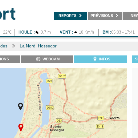
REPORTS
PRÉVISIONS
NE
22°C
HOULE :
0.7 m
VENT :
10 Km/h
BM :
05:03 - 17:41
ndes
La Nord, Hossegor
IONS
WEBCAM
INFOS
S