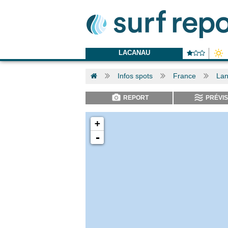
LACANAU
Infos spots
France
La
REPORT
PRÉVIS
+
-