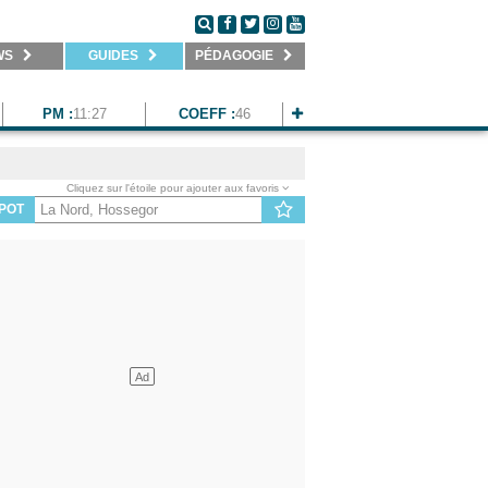
WS
GUIDES
PÉDAGOGIE
PM :
11:27
COEFF :
46
Cliquez sur l'étoile pour ajouter aux favoris
POT