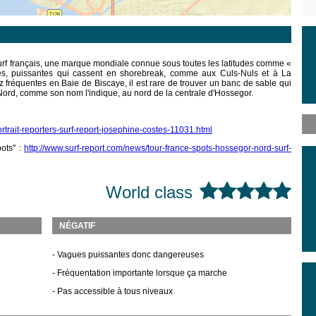
urf français, une marque mondiale connue sous toutes les latitudes comme «
s, puissantes qui cassent en shorebreak, comme aux Culs-Nuls et à La
 fréquentes en Baie de Biscaye, il est rare de trouver un banc de sable qui
Nord, comme son nom l'indique, au nord de la centrale d'Hossegor.
rtrait-reporters-surf-report-josephine-costes-11031.html
ots" :
http://www.surf-report.com/news/tour-france-spots-hossegor-nord-surf-
World class
NÉGATIF
- Vagues puissantes donc dangereuses
- Fréquentation importante lorsque ça marche
- Pas accessible à tous niveaux