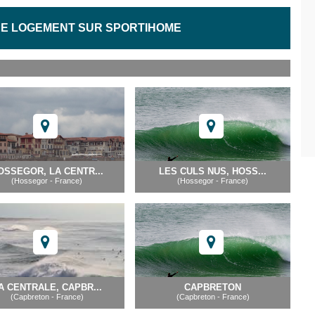
E LOGEMENT SUR SPORTIHOME
OSSEGOR, LA CENTR...
LES CULS NUS, HOSS...
(Hossegor - France)
(Hossegor - France)
A CENTRALE, CAPBR...
CAPBRETON
(Capbreton - France)
(Capbreton - France)