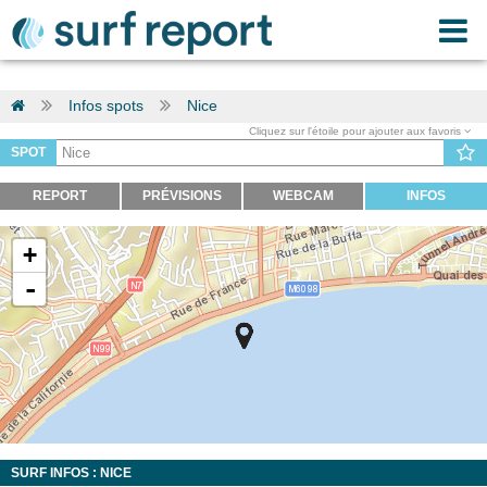
Infos spots
Nice
Cliquez sur l'étoile pour ajouter aux favoris
SPOT
REPORT
PRÉVISIONS
WEBCAM
INFOS
+
-
SURF INFOS : NICE