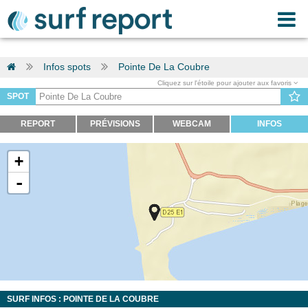
Infos spots
Pointe De La Coubre
Cliquez sur l'étoile pour ajouter aux favoris
SPOT
REPORT
PRÉVISIONS
WEBCAM
INFOS
+
-
SURF INFOS : POINTE DE LA COUBRE