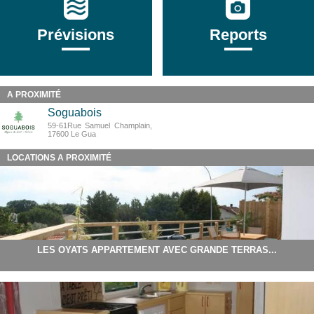
Prévisions
Reports
A PROXIMITÉ
Soguabois
59-61Rue Samuel Champlain,
17600 Le Gua
LOCATIONS A PROXIMITÉ
LES OYATS APPARTEMENT AVEC GRANDE TERRAS...