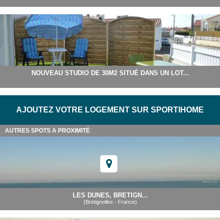
NOUVEAU STUDIO DE 30M2 SITUÉ DANS UN LOT...
AJOUTEZ VOTRE LOGEMENT SUR SPORTIHOME
AUTRES SPOTS A PROXIMITÉ
LES DUNES, BRETIGN...
(Bretignolles - France)