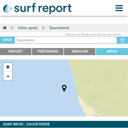
Infos spots
Sauveterre
Cliquez sur l'étoile pour ajouter aux favoris
SPOT
REPORT
PRÉVISIONS
WEBCAM
INFOS
+
-
SURF INFOS : SAUVETERRE