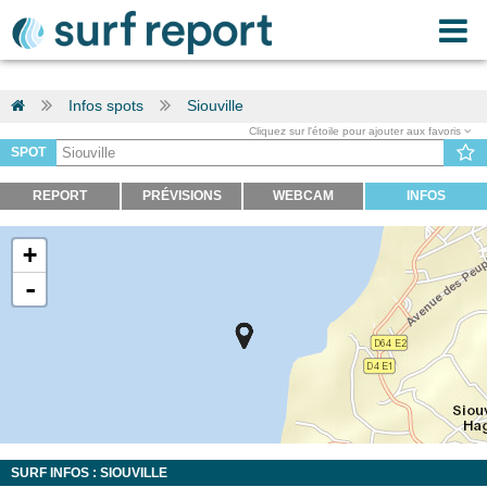
Infos spots
Siouville
Cliquez sur l'étoile pour ajouter aux favoris
SPOT
REPORT
PRÉVISIONS
WEBCAM
INFOS
+
-
SURF INFOS : SIOUVILLE