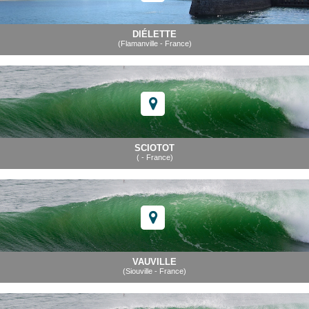
DIÉLETTE
(Flamanville - France)
SCIOTOT
( - France)
VAUVILLE
(Siouville - France)