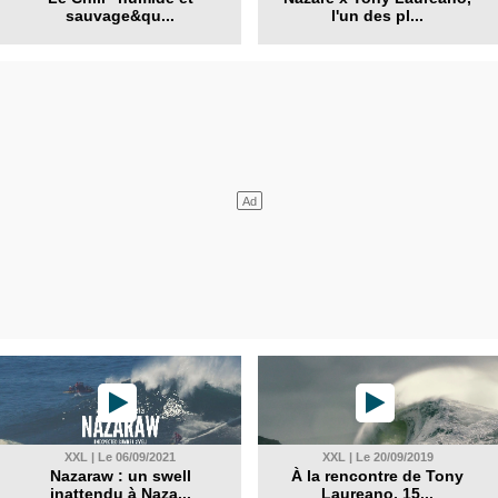
sauvage&qu...
l'un des pl...
XXL | Le 06/09/2021
XXL | Le 20/09/2019
Nazaraw : un swell
À la rencontre de Tony
inattendu à Naza...
Laureano, 15...