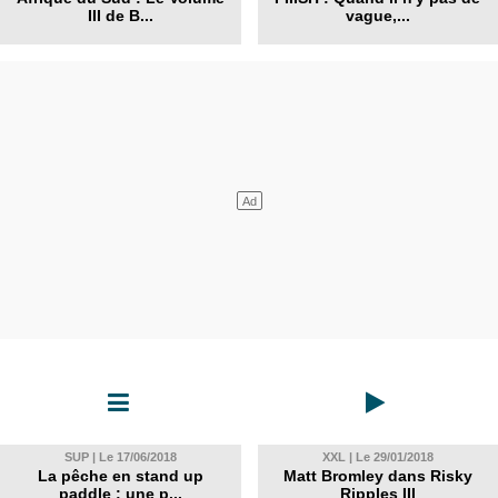
III de B...
vague,...
SUP | Le 17/06/2018
XXL | Le 29/01/2018
La pêche en stand up
Matt Bromley dans Risky
paddle : une p...
Ripples III