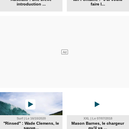
introduction ...
faire l...
Surf | Le 16/10/2020
XXL | Le 07/07/2018
''Rinsed'' : Wade Clemens, le
Mason Barnes, le chargeur
sauve...
qu'il va ...