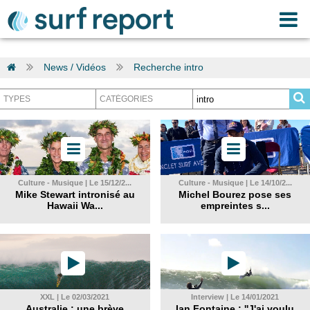
News / Vidéos
Recherche intro
Culture - Musique | Le 15/12/2...
Culture - Musique | Le 14/10/2...
Mike Stewart intronisé au
Michel Bourez pose ses
Hawaii Wa...
empreintes s...
XXL | Le 02/03/2021
Interview | Le 14/01/2021
Australie : une brève
Ian Fontaine : ''J'ai voulu