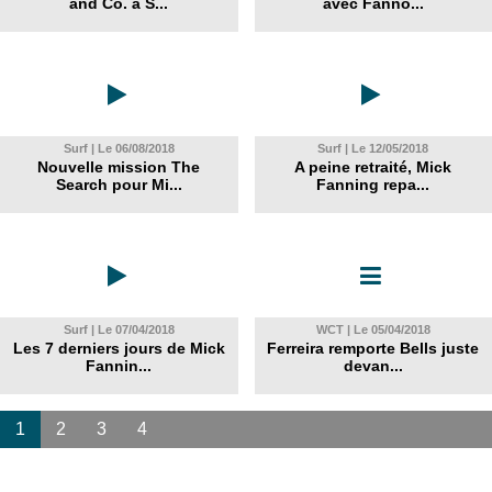
and Co. à S...
avec Fanno...
Surf | Le 06/08/2018
Surf | Le 12/05/2018
Nouvelle mission The
A peine retraité, Mick
Search pour Mi...
Fanning repa...
Surf | Le 07/04/2018
WCT | Le 05/04/2018
Les 7 derniers jours de Mick
Ferreira remporte Bells juste
Fannin...
devan...
1
2
3
4