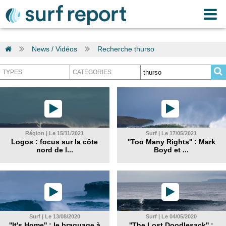
News / Vidéos
Recherche thurso
Région | Le 15/11/2021
Surf | Le 17/05/2021
Logos : focus sur la côte
''Too Many Rights'' : Mark
nord de l...
Boyd et ...
Surf | Le 13/08/2020
Surf | Le 04/05/2020
''It's Home'' : le braquage à
''The Lost Doodlesack'' :