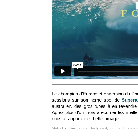
Le champion d'Europe et champion du Po
sessions sur son home spot de
Supert
australien, des gros tubes à en revendr
Après plus d'un mois à écumer les meille
nous a rapporté ces belles images.
Mots clés :
daniel fonseca
,
bodyboard
,
australie
| Ce contenu