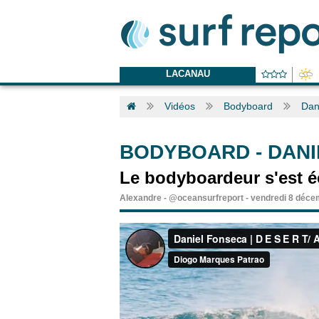
LACANAU
Vidéos
Bodyboard
Dan
BODYBOARD
-
DANI
Le bodyboardeur s'est éc
Alexandre
-
@oceansurfreport
-
vendredi 8 déce