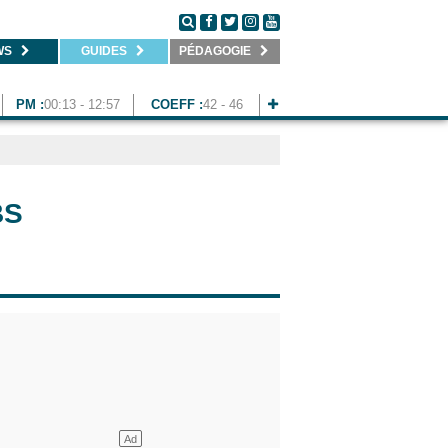
WS
GUIDES
PÉDAGOGIE
PM :
00:13 - 12:57
COEFF :
42 - 46
BS