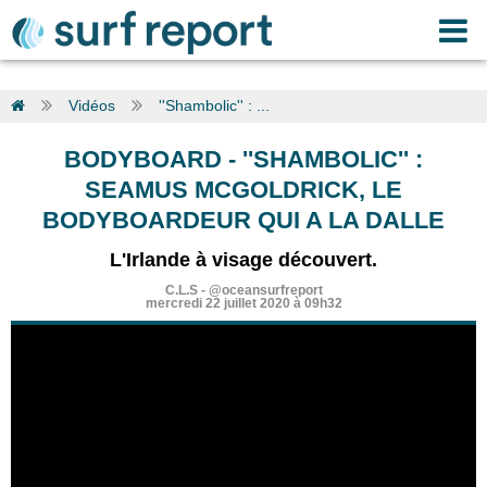
Vidéos
''Shambolic'' : ...
BODYBOARD
-
''SHAMBOLIC'' :
SEAMUS MCGOLDRICK, LE
BODYBOARDEUR QUI A LA DALLE
L'Irlande à visage découvert.
C.L.S
-
@oceansurfreport
mercredi 22 juillet 2020 à 09h32