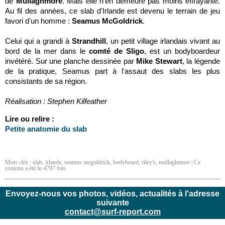
de
Mullaghmore
. Mais elle n'en demeure pas moins effrayante.
Au fil des années, ce slab d'Irlande est devenu le terrain de jeu
favori d'un homme :
Seamus McGoldrick
.
Celui qui a grandi à
Strandhill
, un petit village irlandais vivant au
bord de la mer dans le
comté de Sligo
, est un bodyboardeur
invétéré. Sur une planche dessinée par
Mike Stewart
, la légende
de la pratique, Seamus part à l'assaut des slabs les plus
consistants de sa région.
Réalisation : Stephen Kilfeather
Lire ou relire :
Petite anatomie du slab
Mots clés :
slab
,
irlande
,
seamus mcgoldrick
,
bodyboard
,
riley's
,
mullaghmore
| Ce
contenu a été lu 4797 fois.
Envoyez-nous vos photos, vidéos, actualités à l'adresse
suivante
contact@surf-report.com