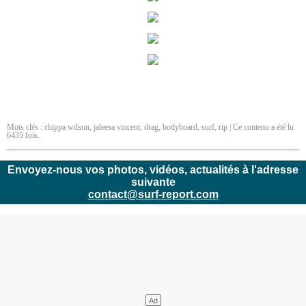
Mots clés :
chippa wilson
,
jaleesa vincent
,
drag
,
bodyboard
,
surf
,
rip
| Ce contenu a été lu
6435 fois.
Envoyez-nous vos photos, vidéos, actualités à l'adresse
suivante
contact@surf-report.com