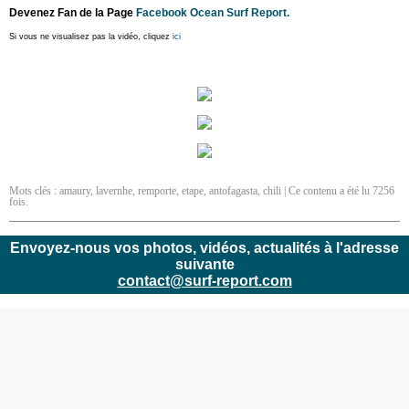
Devenez Fan de la Page
Facebook Ocean Surf Report.
Si vous ne visualisez pas la vidéo, cliquez
ici
Mots clés :
amaury
,
lavernhe
,
remporte
,
etape
,
antofagasta
,
chili
| Ce contenu a été lu 7256
fois.
Envoyez-nous vos photos, vidéos, actualités à l'adresse
suivante
contact@surf-report.com