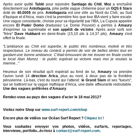
Après avoir quitté
Tahiti
pour rejoindre
Santiago du Chili
,
Moz
a enchaîné
directement sur
Antofagasta
, jolie petite vague chilienne pour un
GQS 6 Stars
doté de
40.000$
de prix.
Antofagasta
est une ville au Nord du Chili, au Sud
d'Iquique et d'Arica, mais c'est la première fois que tour IBA vient y faire escale.
Une vague consistante, choisie pour sa régularité par l'IBA, La Cupula appelée
encore
El Poder Domo
(traduisez Le Dome Pouvoir) a permis à
Amaury
d'exprimer sa suprématie et
son appétit de victoire
. Après avoir sorti son
"frère"
Dave Hubbard
en demi-finale (15,10 pts à 14,37 pts),
Amaury
s'est
offert la finale.
"L'ambiance au Chili est superbe, le public très nombreux, motivé et très
respectueux. Le niveau du contest a permis de voir de belles séries tout en
gardant une bonne ambiance. C'était émouvant de me trouver en finale contre
le local Alan Munoz : le public espérait sa victoire mais moi je voulais la
mienne..."
Heureux de son résultat qu'il espérait au fond de lui,
Amaury
va prendre
l'avion lundi 14
direction Arica
, plus au nord, à deux pas de la frontière
péruvienne. Là-bas, c'est du lourd qui l'attend:
le Grand Slam
et ses "tueurs",
qui se battront sur la vague mythique d'Arica, une dalle affleurante redoutable.
Une des vagues préférées d'Amaury
.
Rendez-vous au pays des vagues d'acier le 18 mai 2012?
Visitez notre Shop sur
www.surf-report.com/shop
Encore plus de vidéos sur Océan Surf Report ?
Cliquez ici !
Vous souhaitez envoyer vos photos, vidéos, surfaris, reportages,
interviews, portfolio...écrivez à
contact@surf-report.com
.