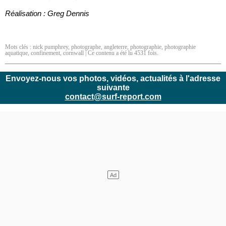
Réalisation : Greg Dennis
Mots clés :
nick pumphrey
,
photographe
,
angleterre
,
photographie
,
photographie
aquatique
,
confinement
,
cornwall
| Ce contenu a été lu 4531 fois.
Envoyez-nous vos photos, vidéos, actualités à l'adresse
suivante
contact@surf-report.com