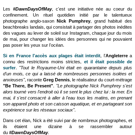
Les
#DawnDaysOfMay
, c'est une initiative née au coeur du
confinement. Un rituel quotidien initié par le talentueux
photographe anglo-saxon
Nick Pumphrey
, grand habitué des
beachbreaks landais, qui consistait à partager des photos inédites
des vagues au lever de soleil sur Instagram, chaque jour du mois
de mai, pour changer les idées des personnes qui ne pouvaient
pas poser les yeux sur l'océan.
Si en France l'accès aux plages était interdit
, l'
Angleterre
a
connu des restrictions moins strictes,
et il était possible de
surfer
.
"Tout le Royaume-Uni était en quarantaine depuis plus
d'un mois, ce qui a laissé de nombreuses personnes isolées et
anxieuses"
, raconte
Greg Dennis
, le réalisateur du court-métrage
"Be There, Be Present"
.
"Le photographe Nick Pumphrey s'est
alors tourné vers l'endroit où il se sent le plus chez lui : la mer. En
mai, il s'est consacré à aller à l'eau tous les matins, en prenant
son appareil photo et son caisson aquatique, et en partageant son
expérience sur les réseaux sociaux"
.
Dans cet élan, Nick a été suivi par de nombreux photographes, et
ils étaient une dizaine à se rassembler autour
du
#DawnDaysOfMay
.