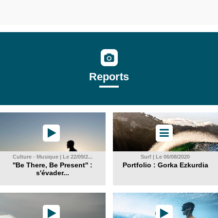
Reports
Culture - Musique | Le 22/09/2...
Surf | Le 06/08/2020
''Be There, Be Present'' :
Portfolio : Gorka Ezkurdia
s'évader...