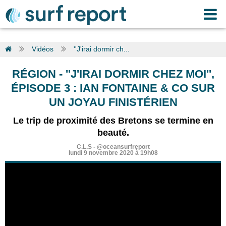
Vidéos
''J'irai dormir ch...
RÉGION
-
''J'IRAI DORMIR CHEZ MOI'',
ÉPISODE 3 : IAN FONTAINE & CO SUR
UN JOYAU FINISTÉRIEN
Le trip de proximité des Bretons se termine en
beauté.
C.L.S
-
@oceansurfreport
lundi 9 novembre 2020 à 19h08