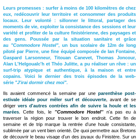
Leurs promesses : surfer à moins de 100 kilomètres de chez
eux, redécouvrir leur territoire et consommer des produits
locaux. Leur volonté : sillonner le littoral, partager des
moments de vie, exploiter la consistance des sessions et leur
variété et profiter de la culture finistérienne, des paysages et
des gens. Poussée par la situation sanitaire et grâce
au
"Commodore Hostel"
, un bus scolaire de 12m de long
piloté par Pierre, une fine équipé composée de Ian Fontaine,
Gaspard Larsonneur, Titouan Canevet, Thomas Joncour,
Alan L'Helgoualc'h et Théo Julitte, a pu réaliser un rêve : un
surf-trip atypique et authentique, à la maison et entre
copains. Voici le dernier des trois épisodes de la web-
série
"J'irai dormir chez moi"
.
Ils avaient commencé la semaine par une
parenthèse post-
estivale idéale pour mêler surf et découverte
, avant de
se
diriger
vers d'autres contrées afin de suivre la houle et les
marées
. Cette fois, le
''Commodore Hostel''
n'a pas eu à
traverser la région pour trouver le bon endroit. Cette fin de
semaine et de trip marque la rentrée d'une houle consistante,
sublimée par un vent bien orienté. De quoi permettre aux Bretons
de découvrir le beau visage d'un des joyaux du Finistère. Sur un