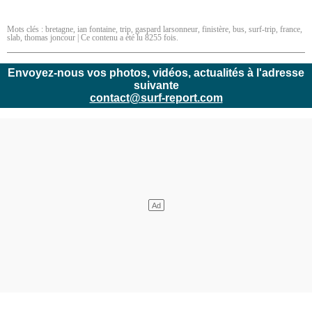
Mots clés :
bretagne
,
ian fontaine
,
trip
,
gaspard larsonneur
,
finistère
,
bus
,
surf-trip
,
france
,
slab
,
thomas joncour
| Ce contenu a été lu 8255 fois.
Envoyez-nous vos photos, vidéos, actualités à l'adresse
suivante
contact@surf-report.com