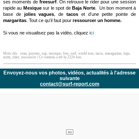
ses moments de
freesurf
. On retrouve le rider pour une session
rapide au
Mexique
sur le spot de
Baja Norte
. Un bon moment à
base de
jolies vagues
, de
tacos
et d'une petite pointe de
margaritas
. Tout ce qu'il faut pour
ressourcer un homme.
Si vous ne visualisez pas la vidéo, cliquez
ici
Mots clés :
sean
,
poynter
,
sup
,
mexique
,
free
,
surf
,
world tour
,
tacos
,
maragaritas
,
baja
,
norte
,
rider
,
ressourcer
| Ce contenu a été lu 2224 fois.
Envoyez-nous vos photos, vidéos, actualités à l'adresse
suivante
contact@surf-report.com