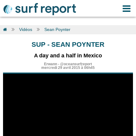
Vidéos
Sean Poynter
SUP
-
SEAN POYNTER
A day and a half in Mexico
Erwann
-
@oceansurfreport
mercredi 29 avril 2015 à 06h45