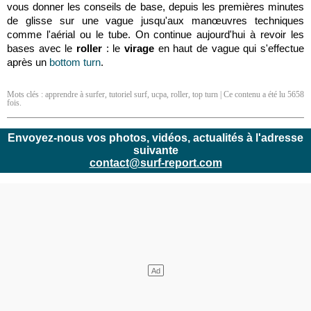
vous donner les conseils de base, depuis les premières minutes
de glisse sur une vague jusqu'aux manœuvres techniques
comme l'aérial ou le tube. On continue aujourd'hui à revoir les
bases avec le
roller
: le
virage
en haut de vague qui s'effectue
après un
bottom turn
.
Mots clés :
apprendre à surfer
,
tutoriel surf
,
ucpa
,
roller
,
top turn
| Ce contenu a été lu 5658
fois.
Envoyez-nous vos photos, vidéos, actualités à l'adresse
suivante
contact@surf-report.com