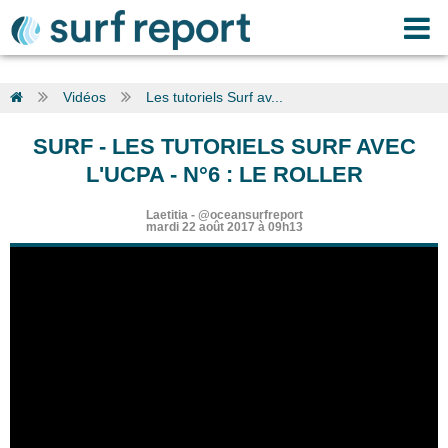
Vidéos
Les tutoriels Surf av...
SURF
-
LES TUTORIELS SURF AVEC
L'UCPA - N°6 : LE ROLLER
Laetitia
-
@oceansurfreport
mardi 22 août 2017 à 09h13