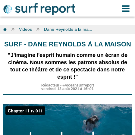
Vidéos
Dane Reynolds à la ma...
SURF
-
DANE REYNOLDS À LA MAISON
"J'imagine l'esprit humain comme un écran de
cinéma. Nous sommes les patrons absolus de
tout ce théâtre et de ce spectacle dans notre
esprit !"
Rédacteur
-
@oceansurfreport
vendredi 13 août 2021 à 16h01