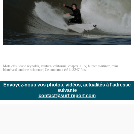
Mots clés :
dane reynolds
,
ventura
,
californie
,
chapter 11 tv
,
hunter martinez
,
mini
blanchard
,
andrew schoener
| Ce contenu a été lu 3247 fois.
Envoyez-nous vos photos, vidéos, actualités à l'adresse
suivante
contact@surf-report.com