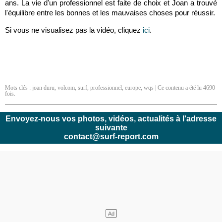
ans. La vie d'un professionnel est faite de choix et Joan a trouvé
l'équilibre entre les bonnes et les mauvaises choses pour réussir.
Si vous ne visualisez pas la vidéo, cliquez
ici
.
Mots clés :
joan duru
,
volcom
,
surf
,
professionnel
,
europe
,
wqs
| Ce contenu a été lu 4690
fois.
Envoyez-nous vos photos, vidéos, actualités à l'adresse
suivante
contact@surf-report.com