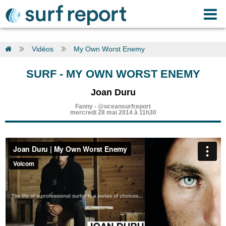
Vidéos
My Own Worst Enemy
SURF
-
MY OWN WORST ENEMY
Joan Duru
Fanny
-
@oceansurfreport
mercredi 28 mai 2014 à 11h30