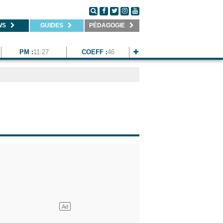
WS
GUIDES
PÉDAGOGIE
PM :
11:27
COEFF :
46