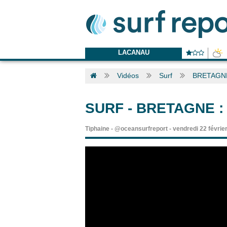
LACANAU
Vidéos
Surf
BRETAGNE
SURF
-
BRETAGNE :
Tiphaine
-
@oceansurfreport
-
vendredi 22 févrie