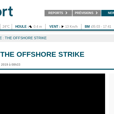
REPORTS
PRÉVISIONS
NE
24°C
HOULE :
0.4 m
VENT :
13 Km/h
BM :
05:03 - 17:41
 : THE OFFSHORE STRIKE
 THE OFFSHORE STRIKE
r 2019 à 08h33