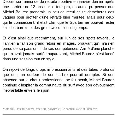
Depuis son annonce de retraite sportive en janvier dernier après
une carrière de 12 ans sur le tour pro, on aurait pu penser que
Michel Bourez prendrait un peu de recul et se détacherait des
vagues pour profiter d'une retraite bien méritée. Mais pour ceux
qui le connaissent, il était clair que le Spartan ne pouvait rester
loin des barrels et des gros swells bien longtemps.
Et c'est ainsi que récemment, sur l'un de ses spots favoris, le
Tahitien a fait son grand retour en images, prouvant qu'il n'a rien
perdu de sa passion ni de ses compétences. Armé d'une planche
qu'il n'avait jamais surfée auparavant, Michel Bourez s'est lancé
dans une session tout en style.
On
report
de longs drops impressionnants et des tubes profonds
que seul un surfeur de son calibre pourrait dompter. Si son
absence sur le circuit professionnel se fait sentir, Michel Bourez
continue d'inspirer la communauté du surf avec son dévouement
inébranlable envers le sport.
Mots clés :
michel bourez
,
free surf
,
polynésie
| Ce contenu a été lu 9869 fois.