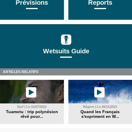
Prévisions
Reports
Wetsuits Guide
ARTICLES RELATIFS
Surf | Le 11/07/2022
Région | Le 26/11/2021
Tuamotu : trip polynésion
Quand les Français
rêvé pour...
s'expriment en W...