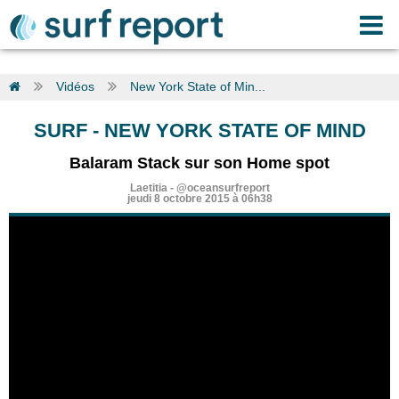
Vidéos
New York State of Min...
SURF
-
NEW YORK STATE OF MIND
Balaram Stack sur son Home spot
Laetitia
-
@oceansurfreport
jeudi 8 octobre 2015 à 06h38