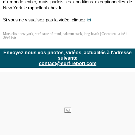
du monde entier, mais parfois les conditions exceptionnelles de
New York le rappellent chez lui.
Si vous ne visualisez pas la vidéo, cliquez
ici
Mots clés :
new york
,
surf
,
state of mind
,
balaram stack
,
long beach
| Ce contenu a été lu
3994 fois.
Envoyez-nous vos photos, vidéos, actualités à l'adresse
suivante
contact@surf-report.com