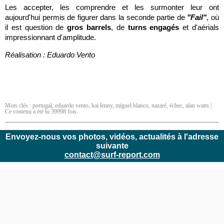
Les accepter, les comprendre et les surmonter leur ont
aujourd'hui permis de figurer dans la seconde partie de
"Fail"
, où
il est question de
gros barrels
, de
turns engagés
et d'aérials
impressionnant d'amplitude.
Réalisation : Eduardo Vento
Mots clés :
portugal
,
eduardo vento
,
kai lenny
,
miguel blanco
,
nazaré
,
échec
,
alan watts
|
Ce contenu a été lu 39998 fois.
Envoyez-nous vos photos, vidéos, actualités à l'adresse
suivante
contact@surf-report.com