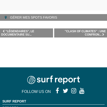
GÉRER MES SPOTS FAVORIS
''LÉGENDAIRES'', LE
''CLASH OF CLIMATES'' : UNE
DOCUMENTAIRE SU...
CONFRON...
FOLLOW US ON
SURF REPORT