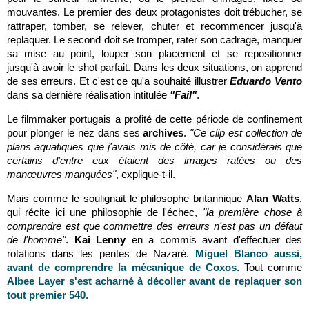
mouvantes. Le premier des deux protagonistes doit trébucher, se
rattraper, tomber, se relever, chuter et recommencer jusqu'à
replaquer. Le second doit se tromper, rater son cadrage, manquer
sa mise au point, louper son placement et se repositionner
jusqu'à avoir le shot parfait. Dans les deux situations, on apprend
de ses erreurs. Et c'est ce qu'a souhaité illustrer
Eduardo Vento
dans sa dernière réalisation intitulée
"Fail"
.
Le filmmaker portugais a profité de cette période de confinement
pour plonger le nez dans ses
archives
.
"Ce clip est collection de
plans aquatiques que j'avais mis de côté, car je considérais que
certains d'entre eux étaient des images ratées ou des
manœuvres manquées"
, explique-t-il.
Mais comme le soulignait le philosophe britannique
Alan Watts
,
qui récite ici une philosophie de l'échec,
"la première chose à
comprendre est que commettre des erreurs n'est pas un défaut
de l'homme"
.
Kai Lenny
en a commis avant d'effectuer des
rotations dans les pentes de Nazaré.
Miguel Blanco aussi,
avant de comprendre la mécanique de Coxos
. Tout comme
Albee Layer s'est acharné à décoller avant de replaquer son
tout premier 540
.