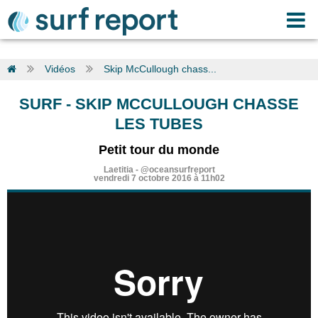
Vidéos
Skip McCullough chass...
SURF
-
SKIP MCCULLOUGH CHASSE
LES TUBES
Petit tour du monde
Laetitia
-
@oceansurfreport
vendredi 7 octobre 2016 à 11h02