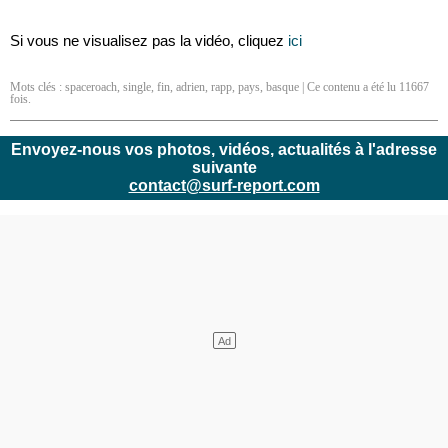
Si vous ne visualisez pas la vidéo, cliquez
ici
Mots clés :
spaceroach
,
single
,
fin
,
adrien
,
rapp
,
pays
,
basque
| Ce contenu a été lu 11667
fois.
Envoyez-nous vos photos, vidéos, actualités à l'adresse
suivante
contact@surf-report.com