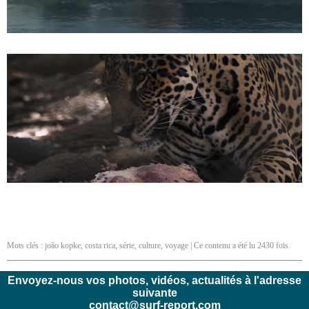
Mots clés :
joão kopke
,
costa rica
,
série
,
culture
,
voyage
| Ce contenu a été lu 2430 fois.
Envoyez-nous vos photos, vidéos, actualités à l'adresse
suivante
contact@surf-report.com