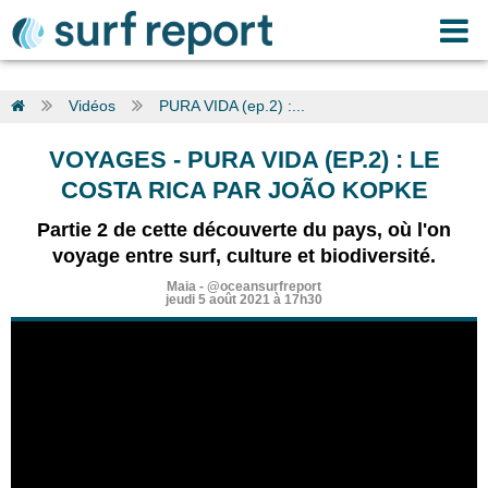
Vidéos
PURA VIDA (ep.2) :...
VOYAGES
-
PURA VIDA (EP.2) : LE
COSTA RICA PAR JOÃO KOPKE
Partie 2 de cette découverte du pays, où l'on
voyage entre surf, culture et biodiversité.
Maia
-
@oceansurfreport
jeudi 5 août 2021 à 17h30