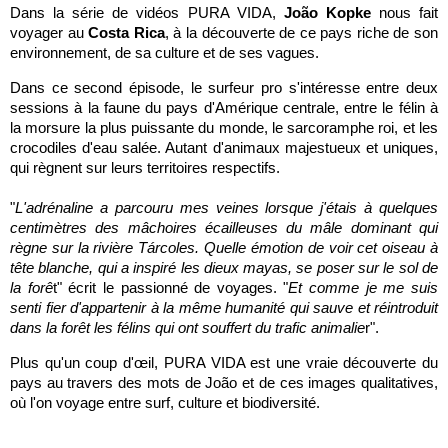
Dans la série de vidéos PURA VIDA,
João Kopke
nous fait
voyager au
Costa Rica
, à la découverte de ce pays riche de son
environnement, de sa culture et de ses vagues.
Dans ce second épisode, le surfeur pro s'intéresse entre deux
sessions à la faune du pays d'Amérique centrale, entre le félin à
la morsure la plus puissante du monde, le sarcoramphe roi, et les
crocodiles d'eau salée. Autant d'animaux majestueux et uniques,
qui règnent sur leurs territoires respectifs.
"
L'adrénaline a parcouru mes veines lorsque j'étais à quelques
centimètres des mâchoires écailleuses du mâle dominant qui
règne sur la rivière Tárcoles. Quelle émotion de voir cet oiseau à
tête blanche, qui a inspiré les dieux mayas, se poser sur le sol de
la forê
t" écrit le passionné de voyages. "
Et comme je me suis
senti fier d'appartenir à la même humanité qui sauve et réintroduit
dans la forêt les félins qui ont souffert du trafic animalie
r".
Plus qu'un coup d'œil,
PURA VIDA est
une vraie découverte du
pays au travers des mots de
João
et de ces images qualitatives,
où l'on voyage entre surf, culture et biodiversité.