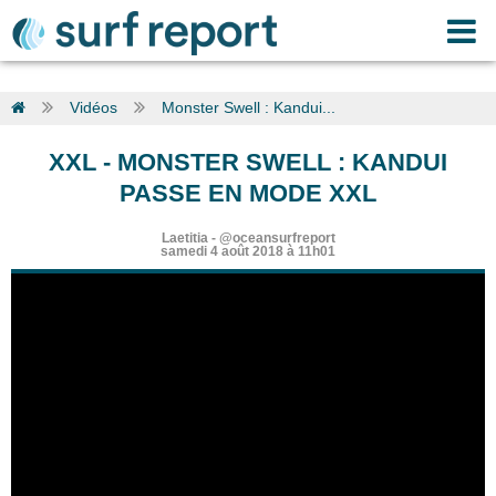
Vidéos
Monster Swell : Kandui...
XXL
-
MONSTER SWELL : KANDUI
PASSE EN MODE XXL
Laetitia
-
@oceansurfreport
samedi 4 août 2018 à 11h01