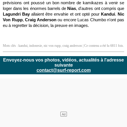
prévisions ont poussé un bon nombre de kamikazes à venir se
loger dans les énormes barrels de
Nias
, d'autres ont compris que
Lagundri Bay
allaient être envahie et ont opté pour
Kandui
.
Nic
Von Rupp
,
Craig Anderson
ou encore Lucas Chumbo n'ont pas
eu à regretter la décision, la preuve en images.
Mots clés :
kandui
,
indonesie
,
nic von rupp
,
craig anderson
| Ce contenu a été lu 6811 fois.
Envoyez-nous vos photos, vidéos, actualités à l'adresse
suivante
contact@surf-report.com