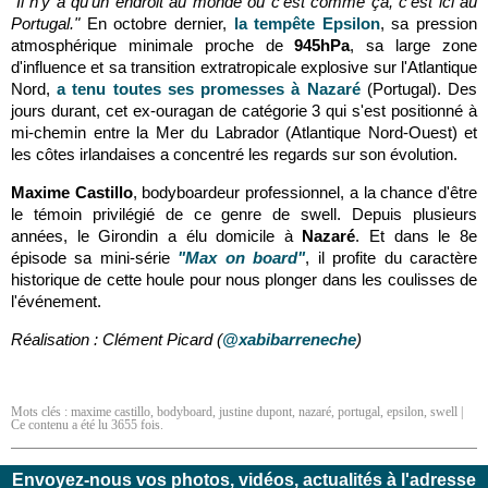
"Il n'y a qu'un endroit au monde où c'est comme ça, c'est ici au
Portugal."
En octobre dernier,
la tempête Epsilon
, sa pression
atmosphérique minimale proche de
945hPa
, sa large zone
d'influence et sa transition extratropicale explosive sur l'Atlantique
Nord,
a tenu toutes ses promesses à Nazaré
(Portugal). Des
jours durant, cet ex-ouragan de catégorie 3 qui s'est positionné à
mi-chemin entre la Mer du Labrador (Atlantique Nord-Ouest) et
les côtes irlandaises a concentré les regards sur son évolution.
Maxime Castillo
, bodyboardeur professionnel, a la chance d'être
le témoin privilégié de ce genre de swell. Depuis plusieurs
années, le Girondin a élu domicile à
Nazaré
. Et d
ans le 8e
épisode sa mini-série
"Max on board"
, il
profite du caractère
historique de cette houle pour nous plonger dans les coulisses de
l'événement.
Réalisation : Clément Picard (
@xabibarreneche
)
Mots clés :
maxime castillo
,
bodyboard
,
justine dupont
,
nazaré
,
portugal
,
epsilon
,
swell
|
Ce contenu a été lu 3655 fois.
Envoyez-nous vos photos, vidéos, actualités à l'adresse