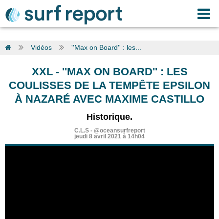
Vidéos
''Max on Board'' : les...
XXL
-
''MAX ON BOARD'' : LES
COULISSES DE LA TEMPÊTE EPSILON
À NAZARÉ AVEC MAXIME CASTILLO
Historique.
C.L.S
-
@oceansurfreport
jeudi 8 avril 2021 à 14h04