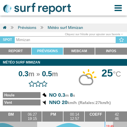
Prévisions
Météo surf Mimizan
Cliquez sur l'étoile pour ajouter aux favoris
SPOT
REPORT
PRÉVISIONS
WEBCAM
INFOS
MÉTÉO SURF MIMIZAN
25
0.3
0.5
°C
m »
m
NO 0.3
8
Houle
m
s
NNO 20
Vent
km/h
(Rafales:27km/h)
BM
06:27
PM
00:14
COEFF
42
19:15
12:57
46
19:46