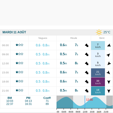
25
°C
MARDI 11 AOÛT
Vagues
Houle
Vent
0.6
7
7
0.6
0.8
m
s
06:00
m
-
km/h
0.5
7
3
0.5
0.8
m
s
09:00
m
-
km/h
0.5
8
5
0.5
0.8
m
s
12:00
m
-
km/h
0.6
7
21
0.5
0.8
m
s
15:00
m
-
km/h
0.6
7
30
0.5
0.8
m
s
18:00
m
-
km/h
0.5
8
19
0.5
0.8
m
s
21:00
m
-
km/h
BM
PM
Coeff
12:00
10:03
04:13
71
22:37
16:31
89
00:00
03:00
06:00
09:00
12:00
15:00
18:00
21:00