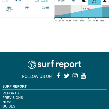
0.8
8
0.8
1.1
m
s
21:00
m
-
km/h
BM
PM
Coeff
12:00
00:07
00:00
03:00
06:00
09:00
12:00
15:00
18:00
21:00
FOLLOW US ON
SURF REPORT
REPORTS
PRÉVISIONS
NEWS
GUIDES