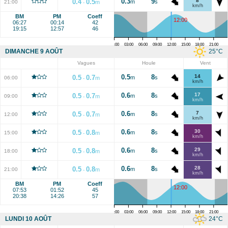
0.3
9
8
0.4
0.5
m
s
21:00
m
-
km/h
BM
PM
Coeff
12:00
06:27
00:14
42
19:15
12:57
46
00:00
03:00
06:00
09:00
12:00
15:00
18:00
21:00
25
°C
DIMANCHE 9 AOÛT
Vagues
Houle
Vent
0.5
8
14
0.5
0.7
m
s
06:00
m
-
km/h
0.6
8
17
0.5
0.7
m
s
09:00
m
-
km/h
0.6
8
7
0.5
0.7
m
s
12:00
m
-
km/h
0.6
8
30
0.5
0.8
m
s
15:00
m
-
km/h
0.6
8
29
0.5
0.8
m
s
18:00
m
-
km/h
0.6
8
28
0.5
0.8
m
s
21:00
m
-
km/h
BM
PM
Coeff
12:00
07:53
01:52
45
20:38
14:26
57
00:00
03:00
06:00
09:00
12:00
15:00
18:00
21:00
24
°C
LUNDI 10 AOÛT