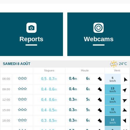
Reports
Webcams
24
°C
SAMEDI 8 AOÛT
Vagues
Houle
Vent
0.4
6
5
0.5
0.7
m
s
06:00
m
-
km/h
0.4
6
13
0.4
0.6
m
s
09:00
m
-
km/h
0.3
5
12
0.4
0.6
m
s
12:00
m
-
km/h
0.3
5
11
0.4
0.5
m
s
15:00
m
-
km/h
0.3
6
18
0.3
0.5
m
s
18:00
m
-
km/h