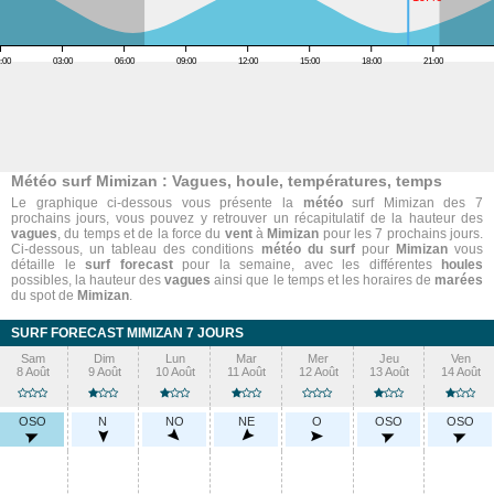
:00
03:00
06:00
09:00
12:00
15:00
18:00
21:00
Météo surf Mimizan : Vagues, houle, températures, temps
Le graphique ci-dessous vous présente la
météo
surf Mimizan des 7
prochains jours, vous pouvez y retrouver un récapitulatif de la hauteur des
vagues
, du temps et de la force du
vent
à
Mimizan
pour les 7 prochains jours.
Ci-dessous, un tableau des conditions
météo du surf
pour
Mimizan
vous
détaille le
surf forecast
pour la semaine, avec les différentes
houles
possibles, la hauteur des
vagues
ainsi que le temps et les horaires de
marées
du spot de
Mimizan
.
SURF FORECAST MIMIZAN 7 JOURS
Sam
Dim
Lun
Mar
Mer
Jeu
Ven
8 Août
9 Août
10 Août
11 Août
12 Août
13 Août
14 Août
OSO
N
NO
NE
O
OSO
OSO