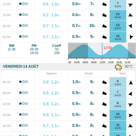
0.6
7
7
0.6
1.0
m
s
12:00
m
-
km/h
0.6
8
10
0.7
1.0
m
s
15:00
m
-
km/h
0.7
10
13
0.7
1.1
m
s
18:00
m
-
km/h
0.9
9
10
0.7
1.1
m
s
21:00
m
-
km/h
BM
PM
Coeff
12:00
11:36
05:49
93
18:03
108
00:00
03:00
06:00
09:00
12:00
15:00
18:00
21:00
30
°C
VENDREDI 14 AOÛT
Vagues
Houle
Vent
1.0
9
9
0.8
1.2
m
s
06:00
m
-
km/h
0.9
9
7
0.8
1.2
m
s
09:00
m
-
km/h
0.9
8
8
0.8
1.2
m
s
12:00
m
-
km/h
0.9
8
10
0.8
1.1
m
s
15:00
m
-
km/h
0.9
8
11
0.7
1.1
m
s
18:00
m
-
km/h
10