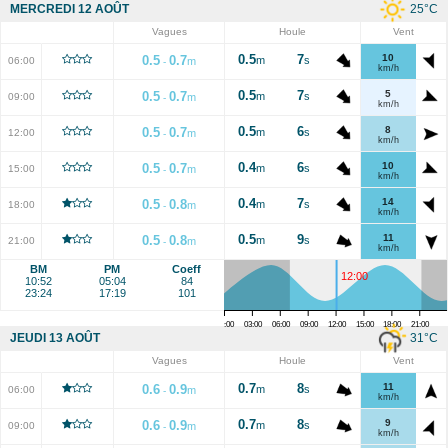
25
°C
MERCREDI 12 AOÛT
Vagues
Houle
Vent
0.5
7
10
0.5
0.7
m
s
06:00
m
-
km/h
0.5
7
5
0.5
0.7
m
s
09:00
m
-
km/h
0.5
6
8
0.5
0.7
m
s
12:00
m
-
km/h
0.4
6
10
0.5
0.7
m
s
15:00
m
-
km/h
0.4
7
14
0.5
0.8
m
s
18:00
m
-
km/h
0.5
9
11
0.5
0.8
m
s
21:00
m
-
km/h
BM
PM
Coeff
12:00
10:52
05:04
84
23:24
17:19
101
00:00
03:00
06:00
09:00
12:00
15:00
18:00
21:00
31
°C
JEUDI 13 AOÛT
Vagues
Houle
Vent
0.7
8
11
0.6
0.9
m
s
06:00
m
-
km/h
0.7
8
9
0.6
0.9
m
s
09:00
m
-
km/h