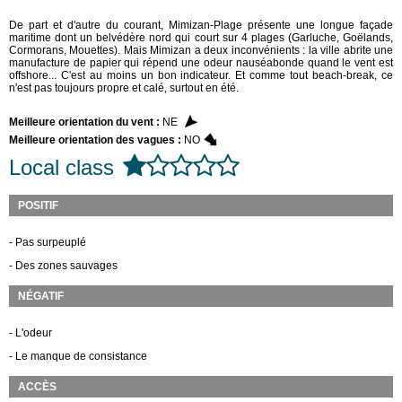
De part et d'autre du courant, Mimizan-Plage présente une longue façade
maritime dont un belvédère nord qui court sur 4 plages (Garluche, Goëlands,
Cormorans, Mouettes). Mais
Mimizan a deux inconvénients : la ville abrite une
manufacture de papier qui répend une odeur nauséabonde quand le vent est
offshore... C'est au moins un bon indicateur.
Et comme tout beach-break, ce
n'est pas toujours propre et calé, surtout en été.
Meilleure orientation du vent :
NE
Meilleure orientation des vagues :
NO
Local class
POSITIF
- Pas surpeuplé
- Des zones sauvages
NÉGATIF
- L'odeur
- Le manque de consistance
ACCÈS