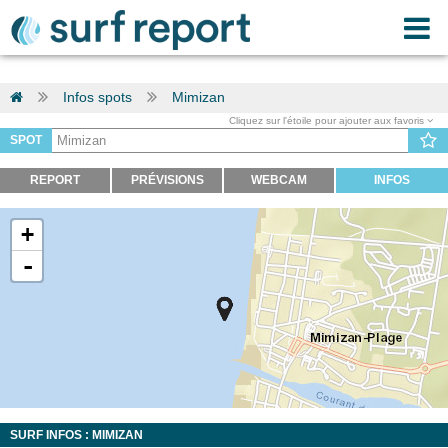
Infos spots
Mimizan
Cliquez sur l'étoile pour ajouter aux favoris
SPOT
REPORT
PRÉVISIONS
WEBCAM
INFOS
+
-
SURF INFOS : MIMIZAN