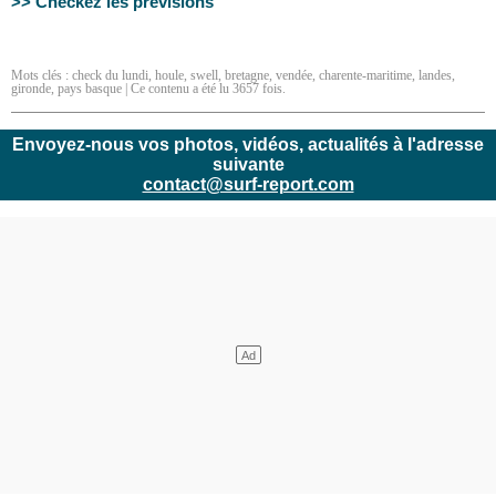
>> Checkez les prévisions
Mots clés :
check du lundi
,
houle
,
swell
,
bretagne
,
vendée
,
charente-maritime
,
landes
,
gironde
,
pays basque
| Ce contenu a été lu 3657 fois.
Envoyez-nous vos photos, vidéos, actualités à l'adresse
suivante
contact@surf-report.com